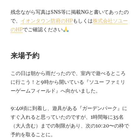
院
阿
残念ながら写真はSNS等に掲載NGと書いてあったの
弥
で、
イオンタウン防府のHP
もしくは
株式会社ソユー
陀
寺
のHP
でご確認ください
に
来場予約
この日は朝から雨だったので、室内で遊べるところ
に行こう！と9時から開いている『ソユー ファミリ
ーゲームフィールド』へ向かいました。
9:40頃に到着し、遊具がある『ガーデンパーク』に
すぐ入れると思っていたのですが、1時間毎に35名
（大人含む）までの制限があり、次の10:20〜の枠で
予約を取ることに。