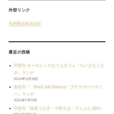
オ
ン
外部リンク
タ
ウ
毛利商会株式会社
ン
防
府
『ソ
ユ
ー
最近の投稿
フ
ァ
宇部市 オーガニックおうちカフェ『ちいさなうさ
ミ
ぎ』ランチ
リ
ー
2024年12月18日
ゲ
美祢市『〈Petit lab Bakery〉プチラボベーカリ
ー
ー』ランチ
ム
フ
2024年7月19日
ィ
宇部市『国産うなぎ・十割そば・てんぷら 源内』
ー