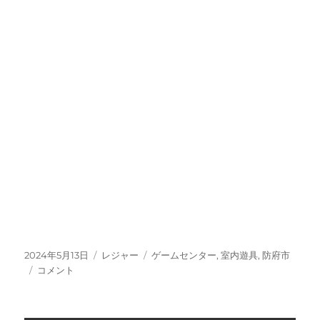
投
カ
タ
2024年5月13日
レジャー
ゲームセンター
,
室内遊具
,
防府市
稿
防
テ
グ
コメント
日:
府
ゴ
市
リ
イ
ー