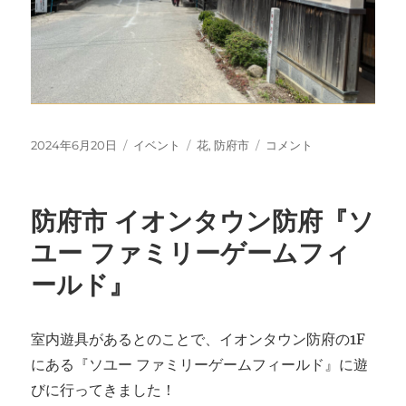
投
カ
タ
防
2024年6月20日
イベント
花
,
防府市
コメント
稿
テ
グ
府
日:
ゴ
市
リ
『ア
防府市 イオンタウン防府『ソ
ー
ジ
サ
ユー ファミリーゲームフィ
イ
ールド』
ま
つ
り』
東
室内遊具があるとのことで、イオンタウン防府の1F
大
にある『ソユー ファミリーゲームフィールド』に遊
寺
びに行ってきました！
別