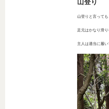
山登り
山登りと言っても
足元はかなり滑り
主人は適当に履い