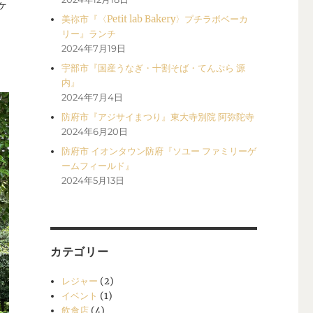
ヶ
美祢市『〈Petit lab Bakery〉プチラボベーカ
リー』ランチ
2024年7月19日
宇部市『国産うなぎ・十割そば・てんぷら 源
内』
2024年7月4日
防府市『アジサイまつり』東大寺別院 阿弥陀寺
2024年6月20日
防府市 イオンタウン防府『ソユー ファミリーゲ
ームフィールド』
2024年5月13日
カテゴリー
レジャー
(2)
イベント
(1)
飲食店
(4)