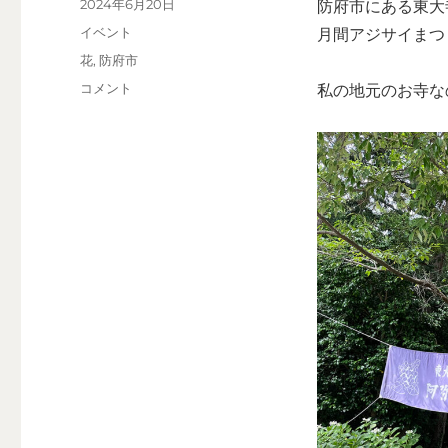
投
2024年6月20日
防府市にある東大寺
稿
カ
イベント
月間アジサイまつ
日:
テ
タ
花
,
防府市
ゴ
グ
防
コメント
私の地元のお寺な
リ
府
ー
市
『ア
ジ
サ
イ
ま
つ
り』
東
大
寺
別
院
阿
弥
陀