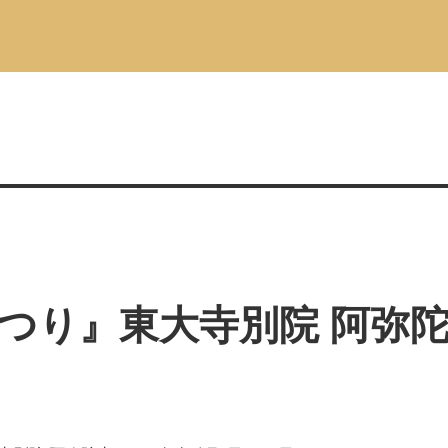
つり』東大寺別院 阿弥