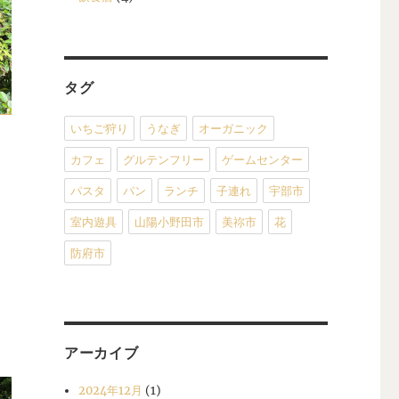
タグ
いちご狩り
うなぎ
オーガニック
カフェ
グルテンフリー
ゲームセンター
パスタ
パン
ランチ
子連れ
宇部市
室内遊具
山陽小野田市
美祢市
花
防府市
アーカイブ
2024年12月
(1)